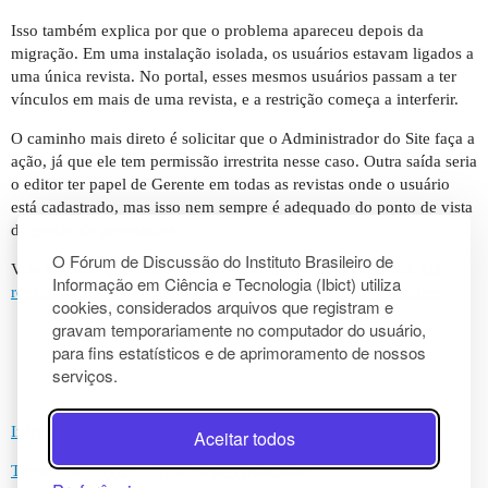
Isso também explica por que o problema apareceu depois da
migração. Em uma instalação isolada, os usuários estavam ligados a
uma única revista. No portal, esses mesmos usuários passam a ter
vínculos em mais de uma revista, e a restrição começa a interferir.
O caminho mais direto é solicitar que o Administrador do Site faça a
ação, já que ele tem permissão irrestrita nesse caso. Outra saída seria
o editor ter papel de Gerente em todas as revistas onde o usuário
está cadastrado, mas isso nem sempre é adequado do ponto de vista
da gestão de permissões.
O Fórum de Discussão do Instituto Brasileiro de
Vale registrar que essa restrição não é novidade do OJS 3.5.
Há
Informação em Ciência e Tecnologia (Ibict) utiliza
registros dessa regra no fórum do PKP desde versões anteriores.
cookies, considerados arquivos que registram e
gravam temporariamente no computador do usuário,
para fins estatísticos e de aprimoramento de nossos
serviços.
Início
Categorias
Perguntas frequentes/diretrizes
Aceitar todos
Termos de Serviço
Política de Privacidade