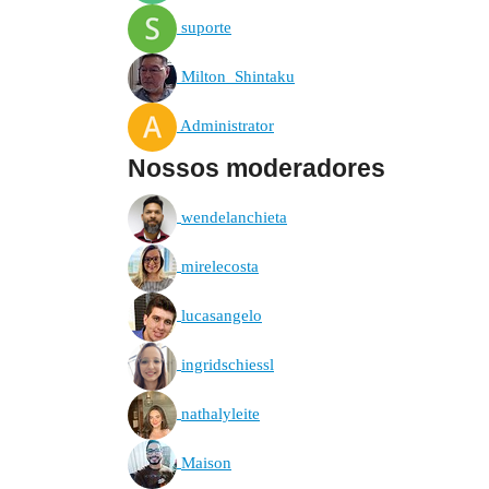
suporte
Milton_Shintaku
Administrator
Nossos moderadores
wendelanchieta
mirelecosta
lucasangelo
ingridschiessl
nathalyleite
Maison