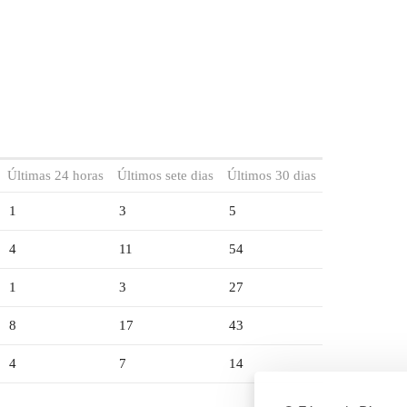
Últimas 24 horas
Últimos sete dias
Últimos 30 dias
1
3
5
4
11
54
1
3
27
8
17
43
4
7
14