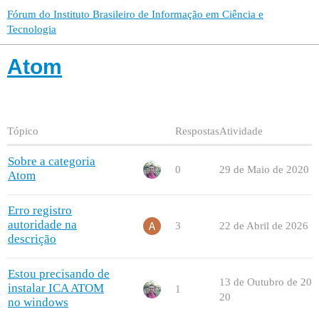
Fórum do Instituto Brasileiro de Informação em Ciência e
Tecnologia
Atom
Tópico
Respostas
Atividade
Sobre a categoria
0
29 de Maio de 2020
Atom
Erro registro
autoridade na
3
22 de Abril de 2026
descrição
Estou precisando de
13 de Outubro de 20
instalar ICA ATOM
1
20
no windows