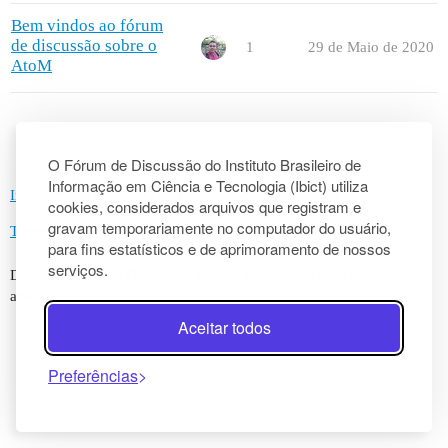
Bem vindos ao fórum
de discussão sobre o
1
29 de Maio de 2020
AtoM
O Fórum de Discussão do Instituto Brasileiro de
Informação em Ciência e Tecnologia (Ibict) utiliza
Início
Categorias
Perguntas frequentes/diretrizes
cookies, considerados arquivos que registram e
gravam temporariamente no computador do usuário,
Termos de Serviço
Política de Privacidade
para fins estatísticos e de aprimoramento de nossos
serviços.
Desenvolvido por
Discourse
, melhor visualizado com o JavaScript
ativado
Aceitar todos
Preferências