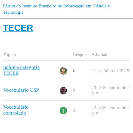
Fórum do Instituto Brasileiro de Informação em Ciência e
Tecnologia
TECER
Tópico
Respostas
Atividade
Sobre a categoria
0
21 de Julho de 2015
TECER
23 de Setembro de 2
Vocabulário USP
2
015
Vocabulário
22 de Setembro de 2
3
controlado
015