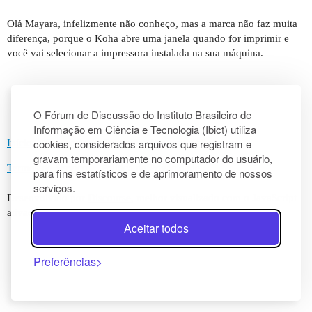
Olá Mayara, infelizmente não conheço, mas a marca não faz muita
diferença, porque o Koha abre uma janela quando for imprimir e
você vai selecionar a impressora instalada na sua máquina.
O Fórum de Discussão do Instituto Brasileiro de
Informação em Ciência e Tecnologia (Ibict) utiliza
cookies, considerados arquivos que registram e
Início
Categorias
Perguntas frequentes/diretrizes
gravam temporariamente no computador do usuário,
Termos de Serviço
Política de Privacidade
para fins estatísticos e de aprimoramento de nossos
serviços.
Desenvolvido por
Discourse
, melhor visualizado com o JavaScript
ativado
Aceitar todos
Preferências