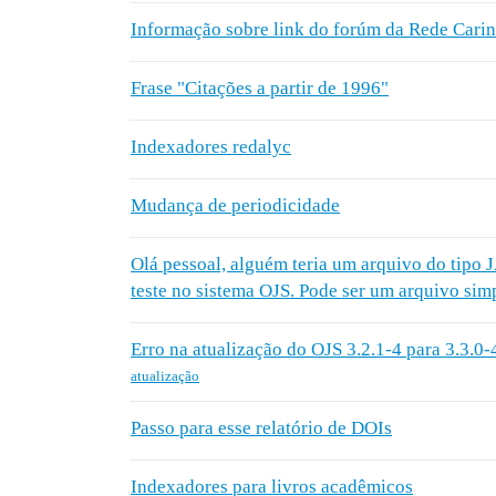
Informação sobre link do forúm da Rede Carin
Frase "Citações a partir de 1996"
Indexadores redalyc
Mudança de periodicidade
Olá pessoal, alguém teria um arquivo do tipo
teste no sistema OJS. Pode ser um arquivo sim
Erro na atualização do OJS 3.2.1-4 para 3.3.0-
atualização
Passo para esse relatório de DOIs
Indexadores para livros acadêmicos