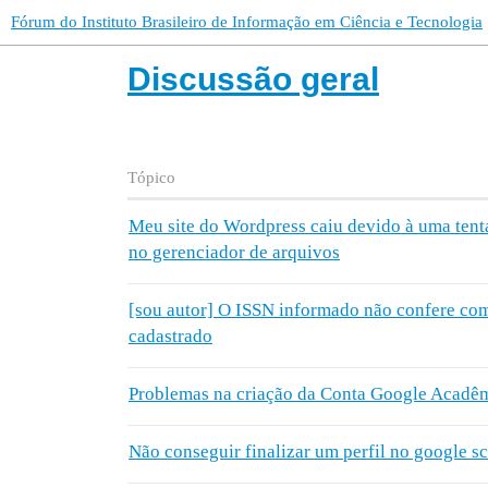
Fórum do Instituto Brasileiro de Informação em Ciência e Tecnologia
Discussão geral
Tópico
Meu site do Wordpress caiu devido à uma tenta
no gerenciador de arquivos
[sou autor] O ISSN informado não confere co
cadastrado
Problemas na criação da Conta Google Acadê
Não conseguir finalizar um perfil no google s