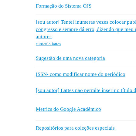
Formação do Sistema OJS
[sou autor] Tentei inúmeras vezes colocar pub
congresso e sempre dá erro, dizendo que meu 
autores
curriculo-lattes
Sugestão de uma nova categoria
ISSN- como modificar nome do periódico
[sou autor] Lattes não permite inserir o título 
Metrics do Google Acadêmico
Repositórios para coleções especiais