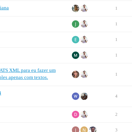
iana
1
1
1
1
 JATS XML para eu fazer um
1
ples apenas com textos.
4
4
2
3