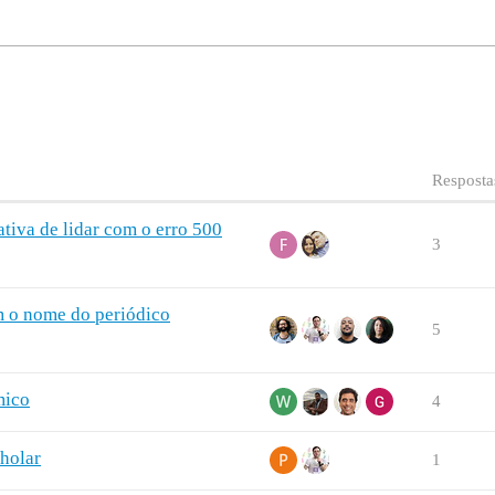
Resposta
tiva de lidar com o erro 500
3
m o nome do periódico
5
mico
4
cholar
1