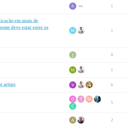
1
licação em anais de
nome deve estar entre os
1
0
1
de artigo
6
5
2