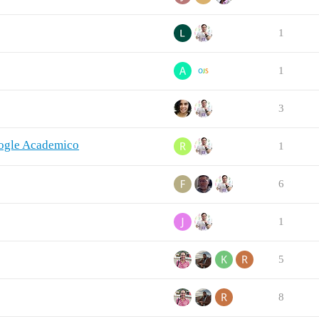
1
1
3
oogle Academico
1
6
1
5
8